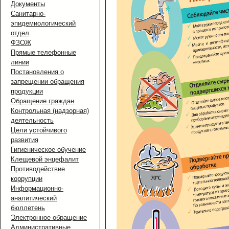
Документы
Санитарно-
эпидемиологический
отдел
ФЗОЖ
Прямые телефонные
линии
Постановления о
запрещении обращения
продукции
Обращение граждан
Контрольная (надзорная)
деятельность
Цели устойчивого
развития
Гигиеническое обучение
Клещевой энцефалит
Противодействие
коррупции
Информационно-
аналитический
бюллетень
Электронное обращение
Административные