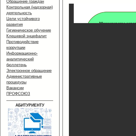
Обращение граждан
Контрольная (надзорная)
деятельность
Цели устойчивого
развития
Гигиеническое обучение
Клещевой энцефалит
Противодействие
коррупции
Информационно-
аналитический
бюллетень
Электронное обращение
Административные
процедуры
Вакансии
ПРОФСОЮЗ
АБИТУРИЕНТУ