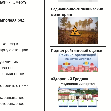
аличи. Смерть
Радиационно-гигиенический
мониторинг
выполняя ряд
 кошек) и
нарную станцию
Портал рейтинговой оценки
лучения им
ательно
или выяснения
«Здоровый Гродно»
Медицинский портал
роводить с ними
оцарапывание,
ветеринарное