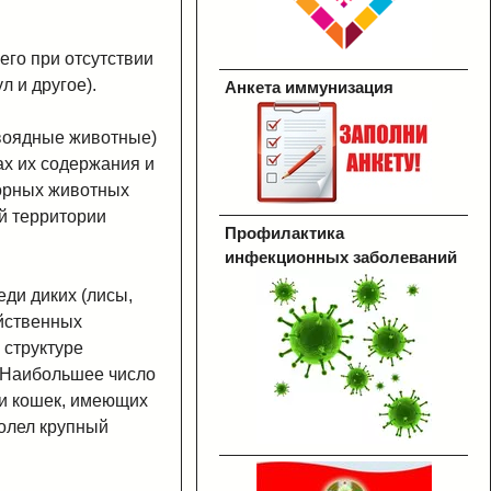
его при отсутствии
 и другое).
Анкета иммунизация
авоядные животные)
ах их содержания и
зорных животных
й территории
Профилактика
инфекционных заболеваний
ди диких (лисы,
яйственных
 структуре
. Наибольшее число
 и кошек, имеющих
олел крупный