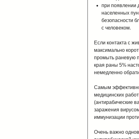
при появлении 
населенных пун
безопасности бл
с человеком.
Если контакта с ж
максимально корот
промыть раневую п
края раны 5% наст
немедленно обрати
Самым эффективны
медицинских работ
(антирабические в
заражения вирусом
иммунизации проти
Очень важно однов