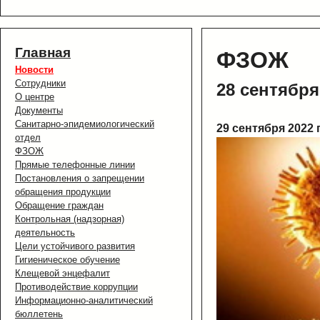
Главная
ФЗОЖ
Новости
Сотрудники
28 сентябр
О центре
Документы
Санитарно-эпидемиологический
29 сентября 2022 
отдел
ФЗОЖ
Прямые телефонные линии
Постановления о запрещении
обращения продукции
Обращение граждан
Контрольная (надзорная)
деятельность
Цели устойчивого развития
Гигиеническое обучение
Клещевой энцефалит
Противодействие коррупции
Информационно-аналитический
бюллетень