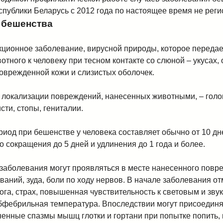
спублики Беларусь с 2012 года по настоящее время не реги
 бешенства
ционное заболевание, вирусной природы, которое передает
отного к человеку при тесном контакте со слюной – укусах,
оврежденной кожи и слизистых оболочек.
локализации повреждений, нанесенных животными, – голов
исти, стопы, гениталии.
иод при бешенстве у человека составляет обычно от 10 дн
о сокращения до 5 дней и удлинения до 1 года и более.
аболевания могут проявляться в месте нанесенного повр
аний, зуда, боли по ходу нервов. В начале заболевания о
ога, страх, повышенная чувствительность к световым и зв
бфебрильная температура. Впоследствии могут присоединя
ненные спазмы мышц глотки и гортани при попытке попить, 