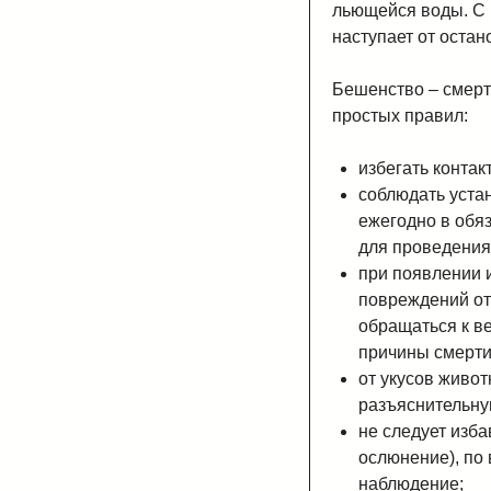
льющейся воды. С 
наступает от остан
Бешенство – смерт
простых правил:
избегать конта
соблюдать уста
ежегодно в обя
для проведения
при появлении 
повреждений от
обращаться к в
причины смерти
от укусов живот
разъяснительну
не следует изба
ослюнение), по
наблюдение;