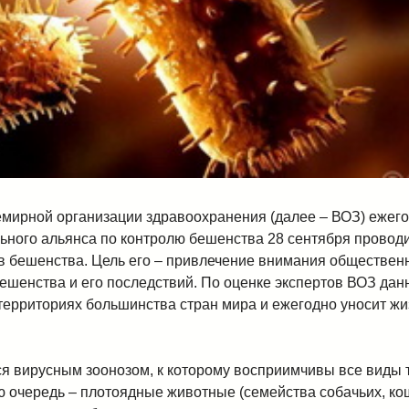
мирной организации здравоохранения (далее – ВОЗ) ежегод
ьного альянса по контролю бешенства 28 сентября прово
в бешенства. Цель его – привлечение внимания обществен
ешенства и его последствий. По оценке экспертов ВОЗ дан
 территориях большинства стран мира и ежегодно уносит жи
я вирусным зоонозом, к которому восприимчивы все виды
ю очередь – плотоядные животные (семейства собачьих, кош