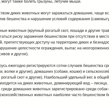
, могут также болеть грызуны, летучие мыши.
твом диких животных могут заражаться домашние, чаще вс
отив бешенства и нарушении условий содержания (самовыгул
ные животные (крупный рогатый скот, лошади и другие тр
ргаться риску заражения бешенством при отсутствии в мест
й, препятствующих доступу на территорию диких и безнад
нарушение целостности ограждения, выпас на неогороженно
ивов и другое).
русь ежегодно регистрируются сотни случаев бешенства сре
, волки и другие), домашних (собаки, кошки) и сельскохоз
 рогатый скот и другие). Наибольший удельный вес в общей
иходится на диких животных, доминирующий вид – лисица
 среди домашних животных зарегистрировано среди собак
ьскохозяйственных животных наиболее часто бешенством б