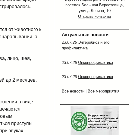
поселок Большая Берестовица,
стрировалось.
улица Ленина, 10
Открыть контакты
ся от животного к
Актуальные новости
 оцарапывании, а
23.07.26
Энтеробиоз и его
профилактика
а, лицо, шея,
23.07.26
Онкопрофилактика
23.07.26
Онкопрофилактика
ей до 2 месяцев,
Все новости
|
Все мероприятия
еждения в виде
тмечаются
уковым
ться приступы
при звуках