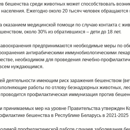
ев бешенства среди животных может способствовать возни
 населения. Ежегодно около 20 тысяч человек обращаются 
а оказанием медицинской помощи по случаю контакта с жив
шенством, около 30% из обратившихся – дети до 18 лет.
равоохранения предпринимаются необходимые меры по об
воохранения антирабическими иммунобиологическими лека
честве, необходимом для проведения лечебно-профилакти
 всем нуждающимся.
оей деятельности имеющим риск заражения бешенством (в
выполняющие работы по отлову безнадзорных животных, лес
), проводится профилактическая иммунизация против бешен
и принимаемых мер на уровне Правительства утвержден 
офилактике бешенства в Республике Беларусь в 2021-2025 
одимой профилактической работе случаев заболевания б