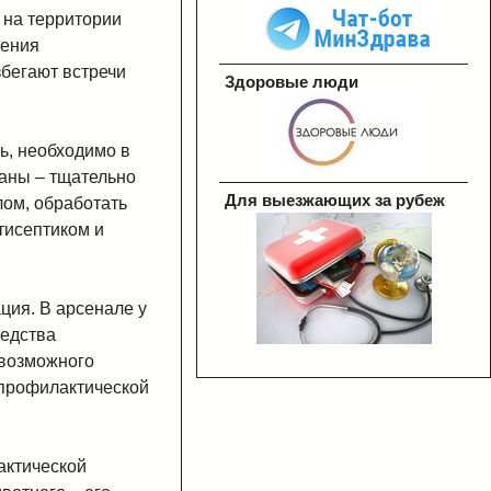
 на территории
чения
збегают встречи
Здоровые люди
ь, необходимо в
раны – тщательно
Для выезжающих за рубеж
лом, обработать
тисептиком и
ия. В арсенале у
редства
 возможного
-профилактической
актической