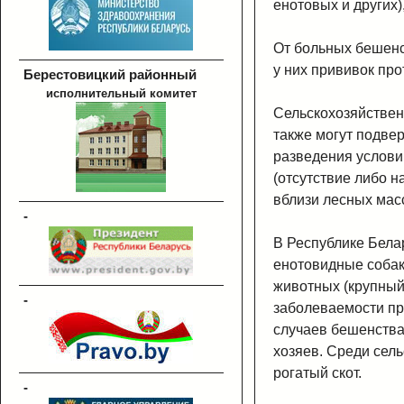
енотовых и других)
От больных бешенс
у них прививок пр
Берестовицкий районный
исполнительный комитет
Сельскохозяйствен
также могут подве
разведения услови
(отсутствие либо 
вблизи лесных масс
-
В Республике Бела
енотовидные собаки
животных (крупный
-
заболеваемости пр
случаев бешенства
хозяев. Среди сел
рогатый скот.
-