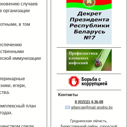
кновению случаев
в организации
отными, в том
еспечению
рственными
ческой иммунизации
етеринарные
ники, егери,
ства.
Контакты
8 (01511) 4-36-08
Комплексный план
grbercge@mail.grodno.by
годах.
Гродненская область,
ешенством среди
Берестовицкий район, городской