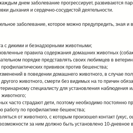
каждым днем заболевание прогрессирует, развиваются пар
овки дыхания и сердечно-сосудистой деятельности.
ельное заболевание, которое можно предупредить, зная и 
кта с дикими и безнадзорными животными;
новленные правила содержания домашних животных (собак,
зательном порядке представлять своих любимцев в ветери
 профилактических прививок против бешенства;
изменений в поведении домашнего животного, в случае по
 другого животного, смерти без видимых на то причин обяз
етеринарному специалисту для установления наблюдения 
 животного;
ных часто страдают дети, поэтому необходимо постоянно п
ю работу по профилактике бешенства;
вляться от животного, с которым произошел контакт (укус, 
 возможности за ним должно быть установлено 10-дневное 