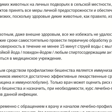
диких животных на личных подворьях в сельской местности,
ктов принять все меры личной предосторожности и обеспе
изких, поскольку здоровые дикие животные, как правило, и
ивотным, даже внешне здоровым, все же избежать не удалос
кие сроки самостоятельно провести первичную обработку 
оверхность в течение не менее 15 минут струей воды с мы
ойкой йода / повидон-йодом / любым спиртосодержащим ан
ться в медицинское учреждение.
м средством профилактики бешенства является иммунизац
ников имеются достаточно эффективные лекарственные с
акцина и иммуноглобулин). Только врач может оценить риск
 бешенства и назначить, при необходимости, курс лечебно
в данной инфекции.
ременно с обращением к врачу и началом лечебно-профил