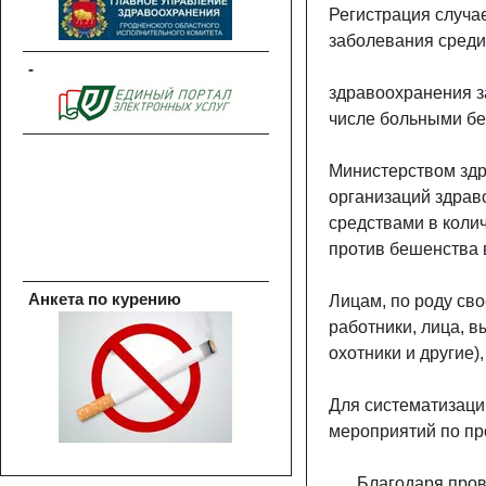
Регистрация случа
заболевания среди
-
здравоохранения з
числе больными бе
Министерством зд
организаций здра
средствами в коли
против бешенства
Анкета по курению
Лицам, по роду св
работники, лица, 
охотники и другие
Для систематизаци
мероприятий по пр
Благодаря пров