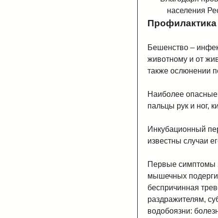
населения Ре
Профилактика
Бешенство – инфек
животному и от жив
также ослюнении п
Наиболее опасные 
пальцы рук и ног, к
Инкубационный пер
известны случаи ег
Первые симптомы з
мышечных подергив
беспричинная трев
раздражителям, су
водобоязни: болез