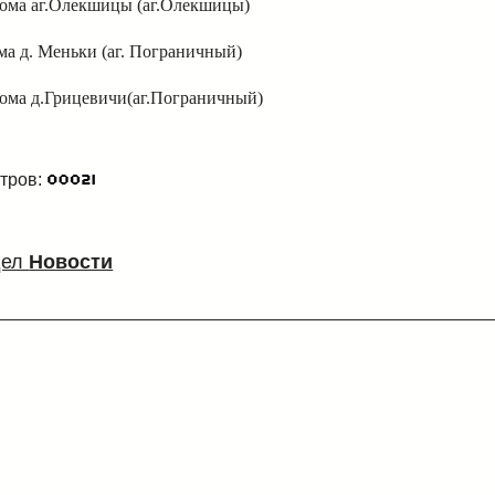
дома аг.Олекшицы (аг.Олекшицы)
ома д. Меньки (аг. Пограничный)
дома д.Грицевичи(аг.Пограничный)
тров:
дел
Новости