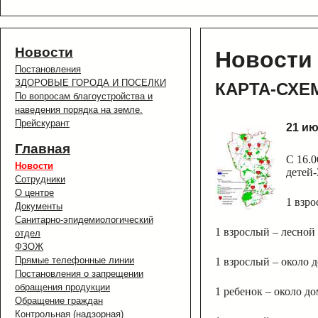
Новости
Новости
Постановления
ЗДОРОВЫЕ ГОРОДА И ПОСЕЛКИ
КАРТА-СХЕМ
По вопросам благоустройства и
наведения порядка на земле.
Прейскурант
21 ию
Главная
C 16.0
Новости
детей-
Сотрудники
О центре
1 взро
Документы
Санитарно-эпидемиологический
1 взрослый – лесной
отдел
ФЗОЖ
Прямые телефонные линии
1 взрослый – около 
Постановления о запрещении
обращения продукции
1 ребенок – около до
Обращение граждан
Контрольная (надзорная)