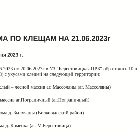
А ПО КЛЕЩАМ НА 21.06.2023г
ня 2023 г
.
6.2023 по 20.06.2023г в УЗ "Берестовицкая ЦРБ" обратились 10 ч
3) с укусами клещей на следующей территории:
слый – лесной массив аг. Массоляны (аг. Массоляны)
 массив аг.Пограничный (аг.Пограничный)
дома д. Зылучаны (Волковысский район)
ма д. Каменка (аг. М.Берестовица)