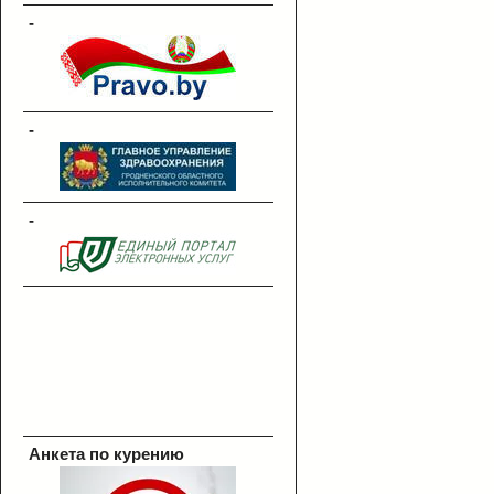
-
-
-
Анкета по курению