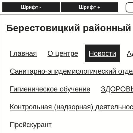
Шрифт -
Шрифт +
Берестовицкий районный 
Главная
О центре
Новости
А
Санитарно-эпидемиологический отде
Гигиеническое обучение
ЗДОРОВ
Контрольная (надзорная) деятельно
Прейскурант