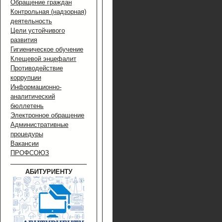
Обращение граждан
Контрольная (надзорная)
деятельность
Цели устойчивого
развития
Гигиеническое обучение
Клещевой энцефалит
Противодействие
коррупции
Информационно-
аналитический
бюллетень
Электронное обращение
Административные
процедуры
Вакансии
ПРОФСОЮЗ
АБИТУРИЕНТУ