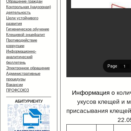
Обращение граждан
Контрольная (надзорная)
деятельность
Цели устойчивого
развития
Гигиеническое обучение
Клещевой энцефалит
Противодействие
коррупции
Информационно-
аналитический
бюллетень
Электронное обращение
Административные
процедуры
Вакансии
ПРОФСОЮЗ
Информация о
коли
укусов клещей и 
АБИТУРИЕНТУ
присасывания клещей
22.0