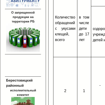
О запрещенной
продукции на
Количество
в том
территории РБ
обращений
числе
с укусами
дети
оздор
клещей,
до 17
учреж
всего
лет
детей 
Берестовицкий
-
районный
исполнительный
2
1
комитет